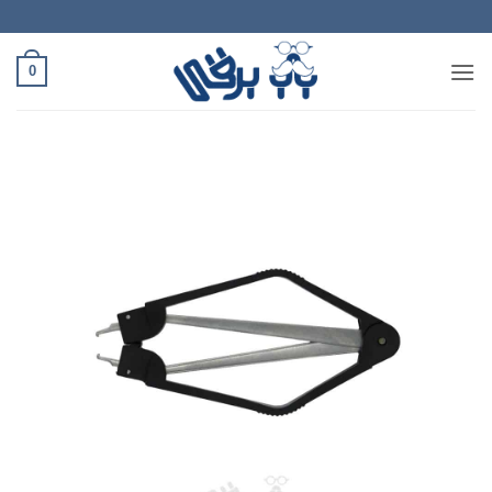
Ski
t
conten
0