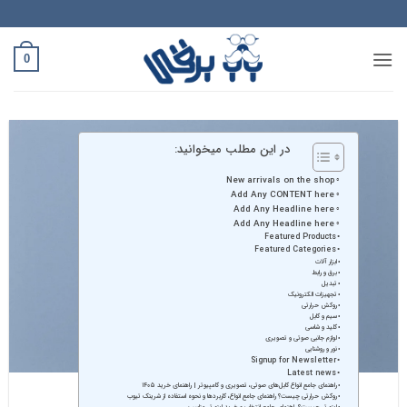
Ski
t
conten
0
Add any text here…
در این مطلب میخوانید:
New arrivals on the shop
Add Any CONTENT here
Add Any Headline here
Add Any Headline here
Featured Products
Featured Categories
ابزار آلات
برق و رابط
تبدیل
تجهیزات الکترونیک
روکش حرارتی
سیم و کابل
کلید و شاسی
لوازم جانبی صوتی و تصویری
نور و روشنایی
Signup for Newsletter
Latest news
راهنمای جامع انواع کابل‌های صوتی، تصویری و کامپیوتر | راهنمای خرید ۱۴۰۵
روکش حرارتی چیست؟ راهنمای جامع انواع، کاربردها و نحوه استفاده از شرینک تیوب