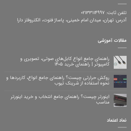
تلفن ثابت: 02133114997
آدرس: تهران، میدان امام خمینی، پاساژ فتوت، الکتروفلز دارا
مقالات آموزشی
راهنمای جامع انواع کابل‌های صوتی، تصویری و
کامپیوتر | راهنمای خرید ۱۴۰۵
هیچ
دیدگاهی
روکش حرارتی چیست؟ راهنمای جامع انواع، کاربردها و
برای
ثبت
راهنمای
نشده
نحوه استفاده از شرینک تیوب
جامع
انواع
هیچ
کابل‌های
دیدگاهی
اینورتر چیست؟ راهنمای جامع انتخاب و خرید اینورتر
برای
صوتی،
ثبت
روکش
تصویری
نشده
مناسب
و
حرارتی
کامپیوتر
چیست؟
هیچ
|
راهنمای
دیدگاهی
برای
جامع
راهنمای
ثبت
نماد اعتماد
خرید
انواع،
اینورتر
نشده
۱۴۰۵
کاربردها
چیست؟
و
راهنمای
نحوه
جامع